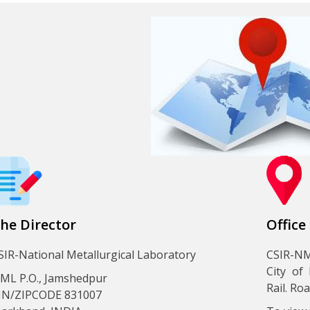
he Director
Office
SIR-National Metallurgical Laboratory
CSIR-NM
City of
ML P.O., Jamshedpur
Rail. Ro
IN/ZIPCODE 831007