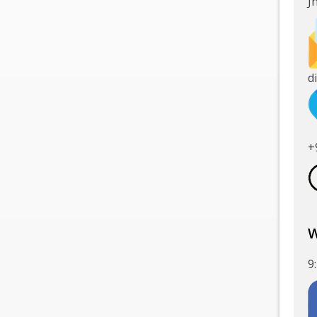
J
d
+
W
9