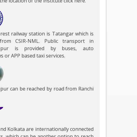
the location of the institute
click here
.
est railway station is Tatangar which is
rom CSIR-NML. Public transport in
dpur is provided by buses, auto
s or APP based taxi services.
pur can be reached by road from Ranchi
.
nd Kolkata are internationally connected
ts, which can be another option to reach