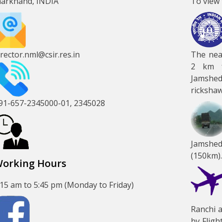
harkhand, INDIA
To view 
irector.nml@csir.res.in
The near
2 km f
Jamshe
rickshaw
91-657-2345000-01
, 2345028
Jamshed
(150km)
orking Hours
:15 am to 5:45 pm (Monday to Friday)
Ranchi a
by Fligh