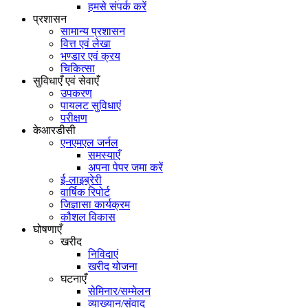
हमसे संपर्क करें
प्रशासन
सामान्य प्रशासन
वित्त एवं लेखा
भण्डार एवं क्रय
चिकित्सा
सुविधाएँ एवं सेवाएँ
उपकरण
पायलट सुविधाएं
परीक्षण
केआरडीसी
एनएमएल जर्नल
समस्याएँ
अपना पेपर जमा करें
ई-लाइब्रेरी
वार्षिक रिपोर्ट
जिज्ञासा कार्यक्रम
कौशल विकास
घोषणाएँ
खरीद
निविदाएं
खरीद योजना
घटनाएँ
सेमिनार/सम्मेलन
व्याख्यान/संवाद