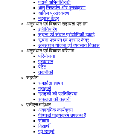
पदार्थ अभियांत्रिकी
धातु निष्कर्षण और पुनर्चक्रण
खनिज प्रसंस्करण
मद्रास केंद्र
अनुसंधान एवं विकास सहायता प्रभाग
इंजीनियरिंग
सूचना एवं संचार प्रौद्योगिकी इकाई
सूचना प्रबंधन एवं प्रसार केंद्र
अनुसंधान योजना एवं व्यवसाय विकास
अनुसंधान एवं विकास परिणाम
परियोजना
प्रकाशन
पेटेंट
तकनीकी
सहयोग
समझौता ज्ञापन
ग्राहकों
ग्राहकों की प्रतिक्रिया
सफलता की कहानी
एसीएसआईआर
अकादमिक कार्यक्रम
पीएचडी पाठ्यक्रम उपलब्ध हैं
संकाय
विद्यार्थी
पूर्व छात्रों