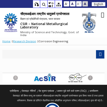
-
+
A
A
A
A
English
सीएसआईआर-राष्ट्रीय धातुकर्म प्रयोगशाला
विज्ञान एवं प्रौद्योगिकी मंत्रालय, भारत सरकार
CSIR – National Metallurgical
Laboratory
Ministry of Science and Technology, Govt. of
India
Home
Research Division
Corrosion Engineering
Previous
Next
प्रतिक्रिया
वेबसाइट नीतियाँ
वेब सूचना प्रबंधक
अक्सर पूछे जाने वाले प्रश्न (FAQ)
अस्वीकरण
वेबसाइट की विषय-वस्तु का प्रबंधन सीएसआईआर-राष्ट्रीय धातुकर्म प्रयोगशाला द्वारा किया जाता है तथा इसका
अभिकल्पन, विकास एवं होस्टिंग वैज्ञानिक तथा औद्योगिक अनुसंधान परिषद (सीएसआईआर) द्वारा की गई है।